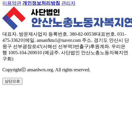
이용약관
개인정보처리방침
관리자
대표자. 방운제
사업자 등록번호. 380-82-00538
대표번호. 031-
475-3362
이메일. ansanfktu1@naver.com
주소. 경기도 안산시 단
원구 선부광장로47(서해선 선부역3번출구)
후원계좌. 우리은
행 1005-104-269010 (예금주. 사단법인 안산노총노동자복지연
구회)
Copyrightⓒ ansanlwrs.org. All rights reserved.
상단으로